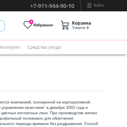
+7-911-944-90-10
Войти
0
Корзина
Избранное
Товаров:
0
Хэллоуин
Средства ухода
ется компанией, основанной на корпоративной
управление качеством” в декабре 2002 года и
цветных контактных линз. При производстве мягких
дрофильный полимакон для облегчения
ельного периода времени без раздражения. Способ