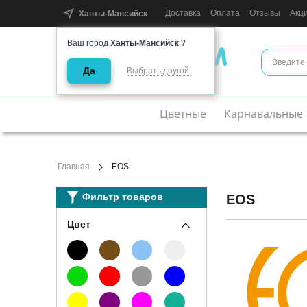
Доставка
Оплата
Отзывы
Акц
Ханты-Мансийск
Ваш город
Ханты-Мансийск
?
Да
Выбрать другой
Интернет-магазин цветных линз
Цветные
Карнавальные
Главная
EOS
Фильтр товаров
EOS
Цвет