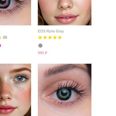
k
EOS Ryrie Grаy
(2)
990
₽