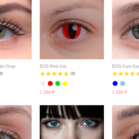
ght Gray
EOS Red Cat
EOS Cats Eye
3)
(3)
1 290
₽
1 290
₽