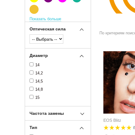
Показать больше
Оптическая сила
По критериям поис
Диаметр
14
14,2
14,5
14,8
15
Частота замены
EOS Blitz
Тип
(