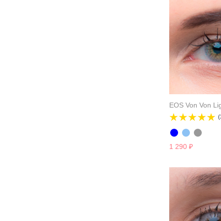
EOS Von Von Li
(
1 290
₽