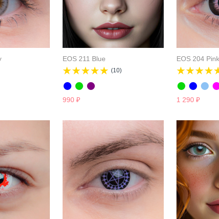
y
EOS 211 Blue
EOS 204 Pin
(10)
990
₽
1 290
₽