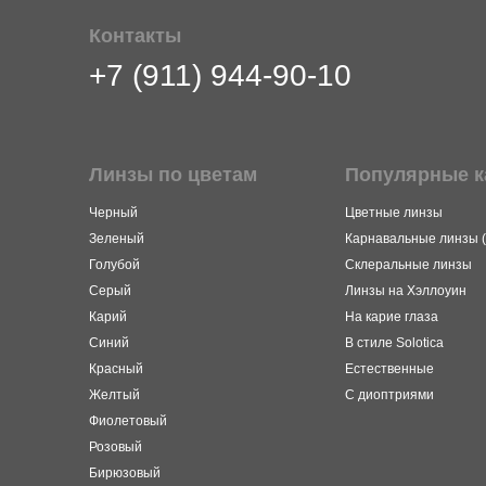
Контакты
+7 (911) 944-90-10
Линзы по цветам
Популярные к
Черный
Цветные линзы
Зеленый
Карнавальные линзы (
Голубой
Склеральные линзы
Серый
Линзы на Хэллоуин
Карий
На карие глаза
Синий
В стиле Solotica
Красный
Естественные
Желтый
С диоптриями
Фиолетовый
Розовый
Бирюзовый