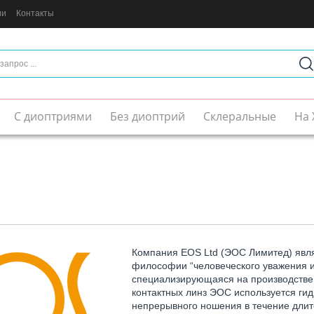
ии
Контакты
С диоптриями
Без диоптрий
Склеральные
На 
Компания EOS Ltd (ЭОС Лимитед) явля
философии “человеческого уважения и 
специализирующаяся на производстве 
контактных линз ЭОС используется ги
непрерывного ношения в течение длит