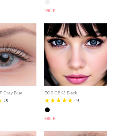
990
₽
T Gray Blue
EOS GBK3 Black
(3)
(5)
990
₽