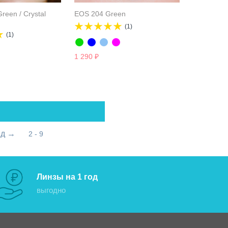
reen / Crystal
EOS 204 Green
(1)
(1)
1 290
₽
ед
→
2 - 9
Линзы на 1 год
выгодно