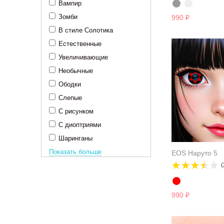
Вампир
Зомби
990
₽
В стиле Солотика
Естественные
Увеличивающие
Необычные
Ободки
Слепые
С рисунком
С диоптриями
Шаринганы
Показать больше
EOS Наруто 5
(
990
₽