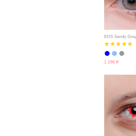
EOS Sandy Gra
1 290
₽