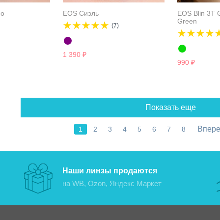
mo
EOS Сиэль
EOS Blin 3T G
Green
(7)
1 390
₽
990
₽
Показать еще
Впер
1
2
3
4
5
6
7
8
Наши линзы продаются
на WB, Ozon, Яндекс Маркет