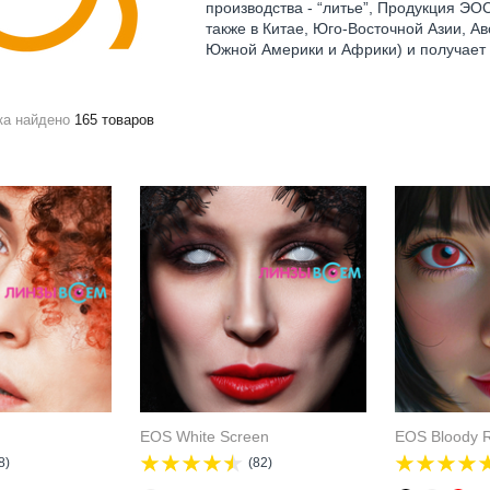
производства - “литье”, Продукция ЭОС
также в Китае, Юго-Восточной Азии, А
Южной Америки и Африки) и получает 
ка найдено
165 товаров
EOS White Screen
EOS Bloody 
8)
(82)