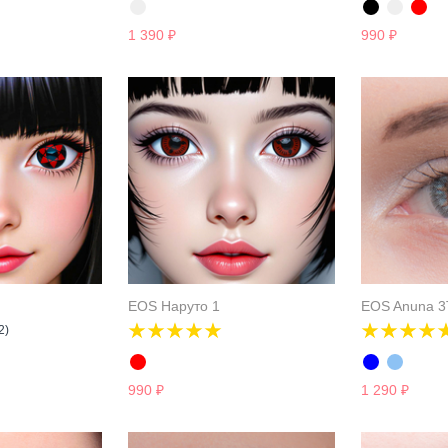
1 390
₽
990
₽
EOS Наруто 1
EOS Anuna 3
2)
990
₽
1 290
₽